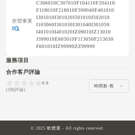
C306010
C307010
F104110
F204110
F118010
F218010
F399040
F401010
I301010
I301020
I501010
I502010
所營事業
I103060
I301030
I301040
I301050
I401010
I401020
IZ09010
IZ13010
J399010
E605010
F113050
F213030
F601010
IZ99990
ZZ99999
服務項目
合作客戶評論
評論排序
0.0
(0則評論)
© 2025 軟體通 - All rights reserved.