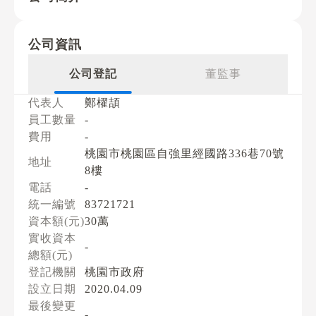
公司資訊
公司登記
董監事
代表人
鄭櫂頡
員工數量
-
費用
-
桃園市桃園區自強里經國路336巷70號
地址
8樓
電話
-
統一編號
83721721
資本額(元)
30萬
實收資本
-
總額(元)
登記機關
桃園市政府
設立日期
2020.04.09
最後變更
-