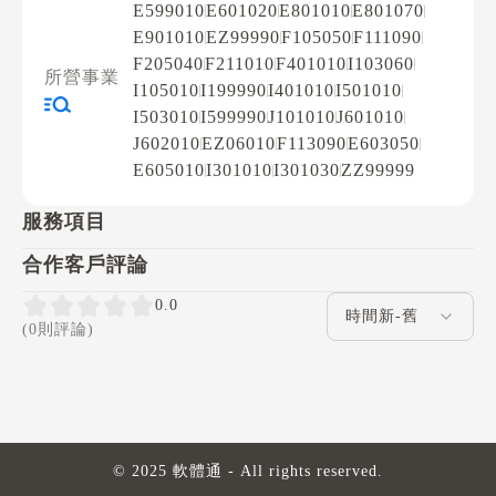
E599010
E601020
E801010
E801070
E901010
EZ99990
F105050
F111090
F205040
F211010
F401010
I103060
所營事業
I105010
I199990
I401010
I501010
I503010
I599990
J101010
J601010
J602010
EZ06010
F113090
E603050
E605010
I301010
I301030
ZZ99999
服務項目
合作客戶評論
評論排序
0.0
(0則評論)
© 2025 軟體通 - All rights reserved.