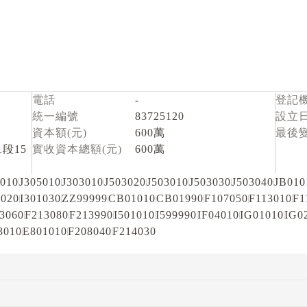
電話
-
登記
統一編號
83725120
設立
資本額(元)
600萬
最後
段15
實收資本總額(元)
600萬
4010
J305010
J303010
J503020
J503010
J503030
J503040
JB010
1020
I301030
ZZ99999
CB01010
CB01990
F107050
F113010
F1
3060
F213080
F213990
I501010
I599990
IF04010
IG01010
IG0
3010
E801010
F208040
F214030