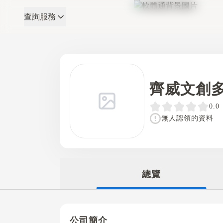
查詢服務
軟體通
齊威文創
0.0
無人認領的資料
總覽
公司簡介