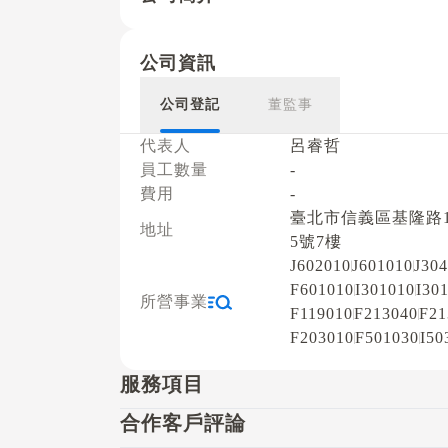
公司資訊
公司登記
董監事
代表人
呂睿哲
員工數量
-
費用
-
臺北市信義區基隆路1
地址
5號7樓
J602010
J601010
J30
F601010
I301010
I30
所營事業
F119010
F213040
F21
F203010
F501030
I50
服務項目
合作客戶評論