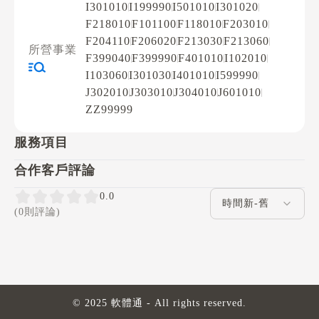
I301010
I199990
I501010
I301020
F218010
F101100
F118010
F203010
F204110
F206020
F213030
F213060
所營事業
F399040
F399990
F401010
I102010
I103060
I301030
I401010
I599990
J302010
J303010
J304010
J601010
ZZ99999
服務項目
合作客戶評論
評論排序
0.0
(0則評論)
© 2025 軟體通 - All rights reserved.