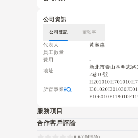
公司資訊
公司登記
董監事
代表人
黃淑惠
員工數量
-
費用
-
新北市泰山區明志路3
地址
2巷10號
H201010
H701010
H7
所營事業
I301020
I301030
JE01
F106010
F118010
F11
服務項目
合作客戶評論
0.0
(0則評論)