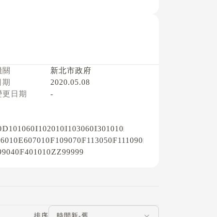
機關
新北市政府
日期
2020.05.08
變更日期
-
0
D101060
I102010
I103060
I301010
6010
E607010
F109070
F113050
F111090
99040
F401010
ZZ99999
評論排序
排序