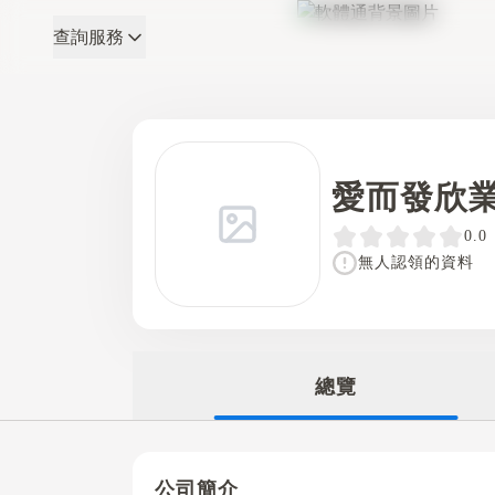
查詢服務
軟體通
愛而發欣
0.0
無人認領的資料
總覽
公司簡介