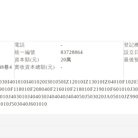
電話
-
登記
統一編號
83728864
設立
資本額(元)
20萬
最後
8巷4
實收資本總額(元)
-
030
I401010
I401020
I301050
IZ12010
IZ13010
IZ04010
F1020
9010
F118010
F208040
F216010
F218010
F219010
F601010
J3
4010
J403010
J404030
J404040
J404050
J503020
JA05010
JZ99
1010
J503040
J601010