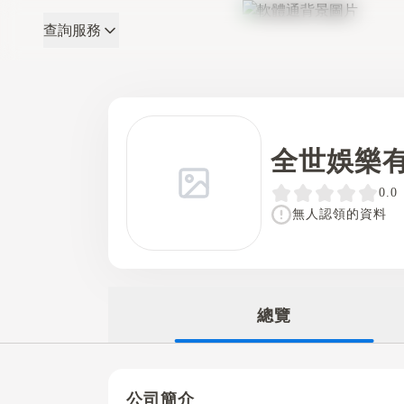
查詢服務
軟體通
全世娛樂
0.0
無人認領的資料
總覽
公司簡介