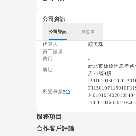
公司資訊
公司登記
董監事
代表人
顏美珠
員工數量
-
費用
-
新北市板橋區忠孝路4
地址
弄71號4樓
I301010
I301020
I301
F115010
F116010
F11
所營事業
J401010
J402010
J40
I502010
J602010
F40
服務項目
合作客戶評論