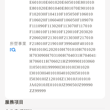
E601010
E601020
E605010
E801010
E801020
E801040
E801070
E901010
F102030
F104110
F105050
F106010
F106020
F106040
F106050
F109070
F111090
F113020
F113070
F117010
F118010
F119010
F120010
F203020
F206020
F213010
F213030
F217010
所營事業
F218010
F219010
F399040
F401010
F601010
G202010
H701010
H701020
H703090
H703100
H704031
H704041
H706011
H706021
HZ99990
I103060
I105010
I199990
I301010
I301020
I301030
I401010
I401020
I501010
I503010
IZ12010
IZ13010
J101010
JA02010
JE01010
JZ99050
JZ99990
ZZ99999
服務項目