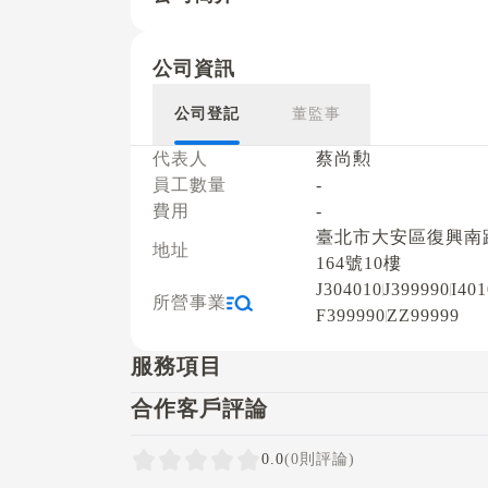
公司資訊
公司登記
董監事
代表人
蔡尚勲
員工數量
-
費用
-
臺北市大安區復興南
地址
164號10樓
J304010
J399990
I40
所營事業
F399990
ZZ99999
服務項目
合作客戶評論
0.0
(0則評論)