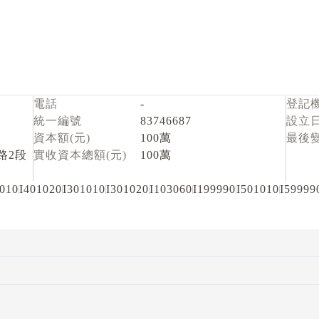
電話
-
登記
統一編號
83746687
設立
資本額(元)
100萬
最後
路2段
實收資本總額(元)
100萬
1010
I401020
I301010
I301020
I103060
I199990
I501010
I59999