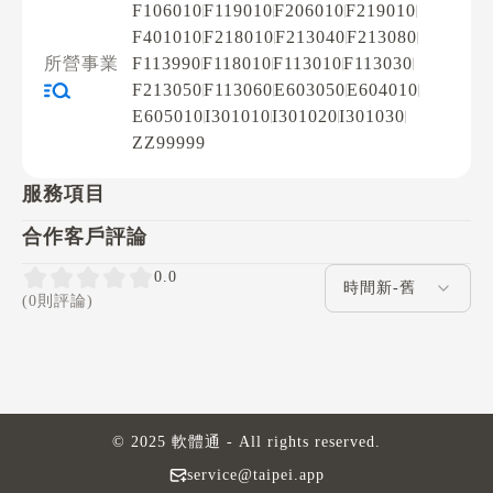
F106010
F119010
F206010
F219010
F401010
F218010
F213040
F213080
所營事業
F113990
F118010
F113010
F113030
F213050
F113060
E603050
E604010
E605010
I301010
I301020
I301030
ZZ99999
服務項目
合作客戶評論
評論排序
0.0
(0則評論)
© 2025 軟體通 - All rights reserved.
service@taipei.app