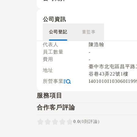
公司資訊
公司登記
董監事
代表人
陳浩翰
員工數量
-
費用
-
臺中市北屯區昌平路
地址
谷巷43弄22號1樓
所營事業
I401010
I103060
I199
服務項目
合作客戶評論
0.0
(0則評論)