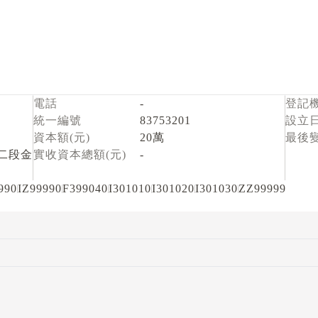
電話
-
登記
統一編號
83753201
設立
資本額(元)
20萬
最後
二段金
實收資本總額(元)
-
990
IZ99990
F399040
I301010
I301020
I301030
ZZ99999