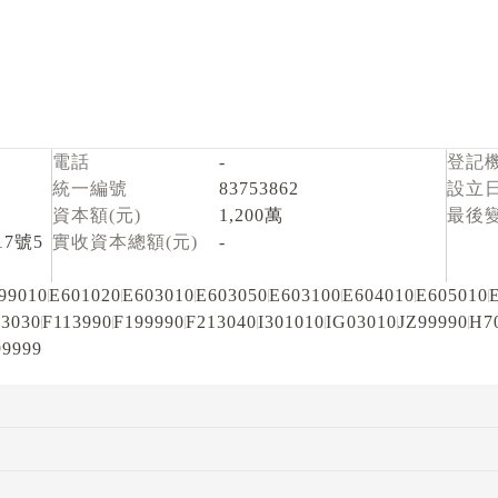
電話
-
登記
統一編號
83753862
設立
資本額(元)
1,200萬
最後
7號5
實收資本總額(元)
-
99010
E601020
E603010
E603050
E603100
E604010
E605010
13030
F113990
F199990
F213040
I301010
IG03010
JZ99990
H7
9999