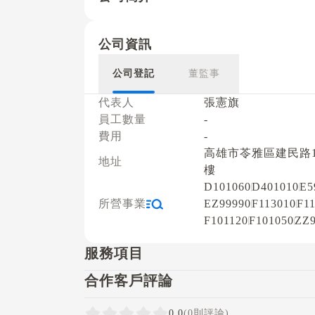
公司資訊
公司登記
董監事
代表人
張憲旗
員工數量
-
費用
-
高雄市苓雅區建民路1
地址
樓
D101060
D401010
E5
所營事業
EZ99990
F113010
F1
F101120
F101050
ZZ9
服務項目
合作客戶評論
0.0
(0則評論)