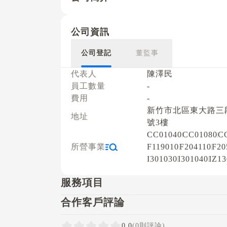
公司資訊
公司登記
董監事
代表人
陳澤民
員工數量
-
費用
-
新竹市北區東大路三段
地址
號3樓
CC01040
CC01080
C
所營事業
F119010
F204110
F20
I301030
I301040
IZ13
服務項目
合作客戶評論
0.0
(0則評論)