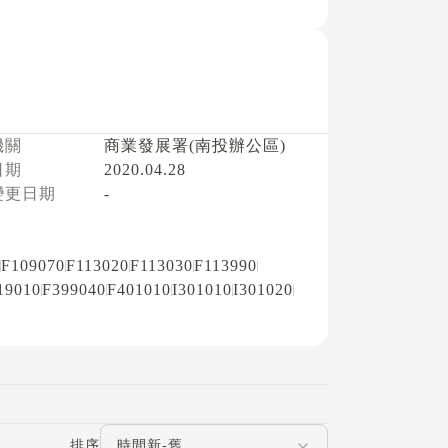
機關
商業發展署(南投辦公區)
日期
2020.04.28
變更日期
-
F109070
F113020
F113030
F113990
19010
F399040
F401010
I301010
I301020
評論排序
排序