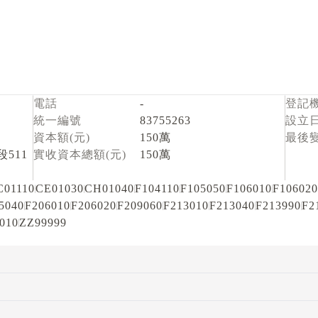
電話
-
登記
統一編號
83755263
設立
資本額(元)
150萬
最後
511
實收資本總額(元)
150萬
C01110
CE01030
CH01040
F104110
F105050
F106010
F106020
5040
F206010
F206020
F209060
F213010
F213040
F213990
F2
010
ZZ99999