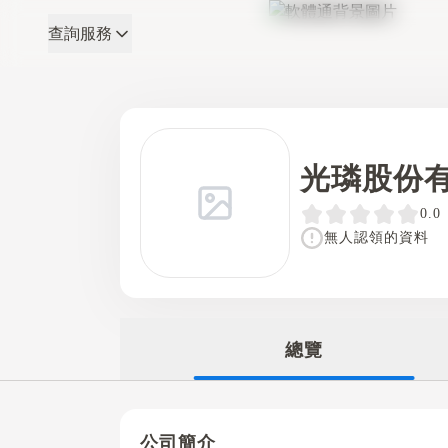
查詢服務
軟體通
光璘股份
0.0
無人認領的資料
總覽
公司簡介