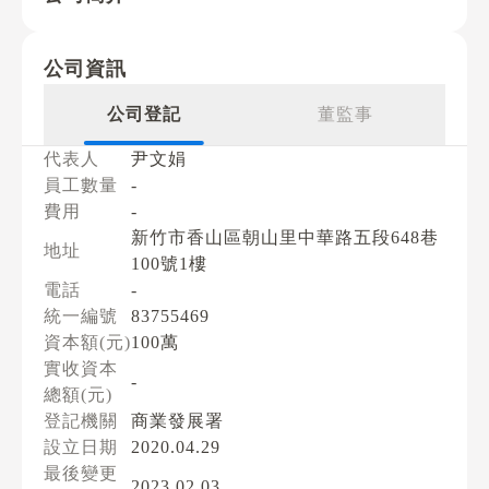
公司資訊
公司登記
董監事
代表人
尹文娟
員工數量
-
費用
-
新竹市香山區朝山里中華路五段648巷
地址
100號1樓
電話
-
統一編號
83755469
資本額(元)
100萬
實收資本
-
總額(元)
登記機關
商業發展署
設立日期
2020.04.29
最後變更
2023.02.03