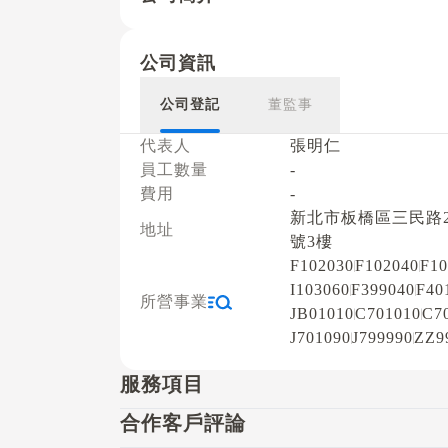
公司資訊
公司登記
董監事
代表人
張明仁
員工數量
-
費用
-
新北市板橋區三民路2
地址
號3樓
F102030
F102040
F10
I103060
F399040
F40
所營事業
JB01010
C701010
C7
J701090
J799990
ZZ9
服務項目
合作客戶評論