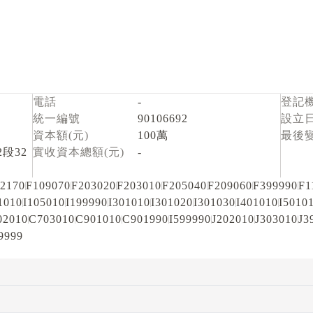
電話
-
登記
統一編號
90106692
設立
資本額(元)
100萬
最後
段32
實收資本總額(元)
-
2170
F109070
F203020
F203010
F205040
F209060
F399990
F1
1010
I105010
I199990
I301010
I301020
I301030
I401010
I5010
02010
C703010
C901010
C901990
I599990
J202010
J303010
J3
9999