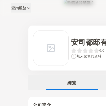
查詢服務
軟體通
安司都邸
0.0
無人認領的資料
總覽
公司簡介