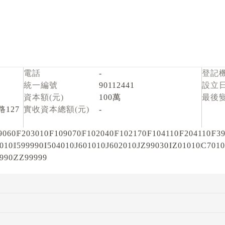
電話
-
登記
統一編號
90112441
設立
資本額(元)
100萬
最後
127
實收資本總額(元)
-
9060
F203010
F109070
F102040
F102170
F104110
F204110
F3
1010
I599990
I504010
J601010
J602010
JZ99030
IZ01010
C7010
990
ZZ99999