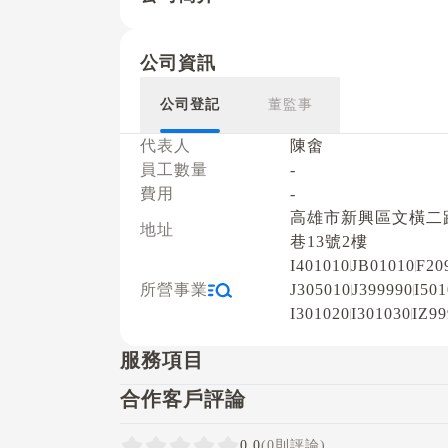
公司資訊
公司登記
董監事
代表人
陳畬
員工數量
-
費用
-
高雄市新興區文橫二路
地址
巷13號2樓
I401010
JB01010
F20
所營事業
J305010
J399990
I50
I301020
I301030
IZ99
服務項目
合作客戶評論
0.0
(0則評論)