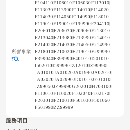
F104110
F106010
F106030
F113010
F113030
F113990
F114010
F114020
F114030
F114050
F114990
F118010
F119010
F199010
F199990
F204110
F206010
F206030
F209060
F213010
F213040
F213080
F213990
F214010
F214020
F214030
F214050
F214990
所營事業
F218010
F210020
F219010
F299990
F399040
F399990
F401010
I501010
I502010
I599990
IZ12010
IZ99990
JA01010
JA01020
JA01990
JA02010
JA02020
JA02990
JD01010
JE01010
JZ99050
JZ99990
G202010
H703100
F110010
F110020
F102040
F102170
F203010
F210010
F501030
F501060
F501990
ZZ99999
服務項目