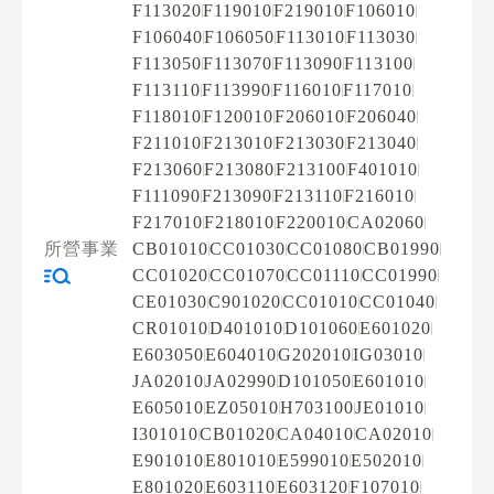
F113020
F119010
F219010
F106010
F106040
F106050
F113010
F113030
F113050
F113070
F113090
F113100
F113110
F113990
F116010
F117010
F118010
F120010
F206010
F206040
F211010
F213010
F213030
F213040
F213060
F213080
F213100
F401010
F111090
F213090
F213110
F216010
F217010
F218010
F220010
CA02060
所營事業
CB01010
CC01030
CC01080
CB01990
CC01020
CC01070
CC01110
CC01990
CE01030
C901020
CC01010
CC01040
CR01010
D401010
D101060
E601020
E603050
E604010
G202010
IG03010
JA02010
JA02990
D101050
E601010
E605010
EZ05010
H703100
JE01010
I301010
CB01020
CA04010
CA02010
E901010
E801010
E599010
E502010
E801020
E603110
E603120
F107010