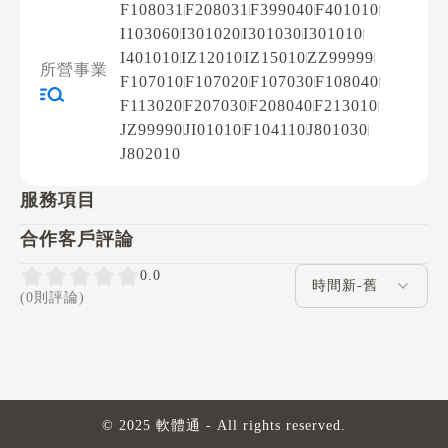
F108031
F208031
F399040
F401010
I103060
I301020
I301030
I301010
I401010
IZ12010
IZ15010
ZZ99999
所營事業
F107010
F107020
F107030
F108040
F113020
F207030
F208040
F213010
JZ99990
JI01010
F104110
J801030
J802010
服務項目
合作客戶評論
評論排序
0.0
(0則評論)
© 2025 軟體通 - All rights reserved.