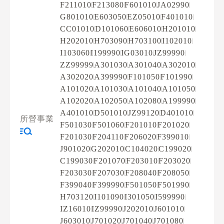
F211010
F213080
F601010
JA02990
G801010
E603050
EZ05010
F401010
CC01010
D101060
E606010
H201010
H202010
H703090
H703100
I102010
I103060
I199990
IG03010
JZ99990
ZZ99999
A301030
A301040
A302010
A302020
A399990
F101050
F101990
A101020
A101030
A101040
A101050
A102020
A102050
A102080
A199990
A401010
D501010
JZ99120
D401010
所營事業
F501030
F501060
F201010
F201020
F201030
F204110
F206020
F399010
J901020
G202010
C104020
C199020
C199030
F201070
F203010
F203020
F203030
F207030
F208040
F208050
F399040
F399990
F501050
F501990
H703120
I101090
I301050
I599990
IZ16010
IZ99990
J202010
J601010
J603010
J701020
J701040
J701080