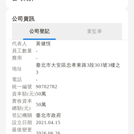
公司資訊
公司登記
董監事
代表人
黃健恆
員工數量
-
費用
-
臺北市大安區忠孝東路3段303號3樓之
地址
3
電話
-
統一編號
90702782
資本額(元)
50萬
實收資本
50萬
總額(元)
登記機關
臺北市政府
設立日期
2021.04.15
最後變更
2026.06.26