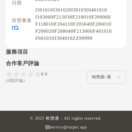
日期
I301010
I301020
I301030
I401010
I103060
F213030
F218010
F209060
所營事業
F118010
F204110
F205040
F206010
F206020
F208040
F213060
F401010
F601010
J304010
ZZ99999
服務項目
合作客戶評論
評論排序
0.0
(0則評論)
© 2025 軟體通 - All rights reserved.
service@taipei.app