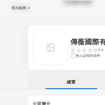
查詢服務
軟體通
傳薇國際
0.0
無人認領的資料
總覽
公司簡介