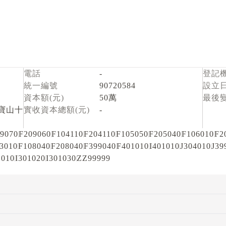
電話
-
登記
統一編號
90720584
設立
資本額(元)
50萬
最後
寶山十
實收資本總額(元)
-
9070
F209060
F104110
F204110
F105050
F205040
F106010
F2
3010
F108040
F208040
F399040
F401010
I401010
J304010
J39
1010
I301020
I301030
ZZ99999