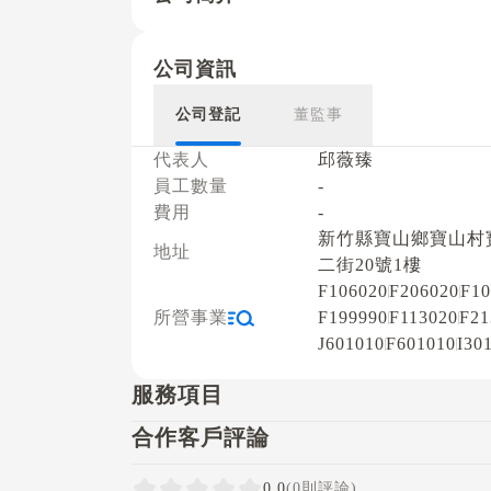
公司資訊
公司登記
董監事
代表人
邱薇臻
員工數量
-
費用
-
新竹縣寶山鄉寶山村
地址
二街20號1樓
F106020
F206020
F10
所營事業
F199990
F113020
F21
J601010
F601010
I30
服務項目
合作客戶評論
0.0
(0則評論)