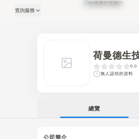
查詢服務
軟體通
荷曼德生
0.0
無人認領的資料
總覽
公司簡介