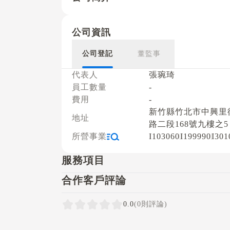
公司資訊
公司登記
董監事
代表人
張琬琦
員工數量
-
費用
-
新竹縣竹北市中興里
地址
路二段168號九樓之5
所營事業
I103060
I199990
I301
服務項目
合作客戶評論
0.0
(0則評論)