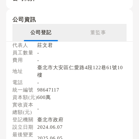
公司資訊
公司登記
董監事
代表人
莊文君
員工數量
-
費用
-
臺北市大安區仁愛路4段122巷61號10
地址
樓
電話
-
統一編號
98647117
資本額(元)
600萬
實收資本
-
總額(元)
登記機關
臺北市政府
設立日期
2024.06.07
最後變更
2025.06.05