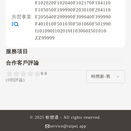
F102020
F102040
F102170
F104110
F105050
F199990
F203010
F204110
所營事業
F205040
F299990
F399040
F399990
F401010
F501030
F501060
F501990
I101090
I102010
I103060
I501010
ZZ99999
服務項目
合作客戶評論
評論排序
0.0
(0則評論)
© 2025 軟體通 - All rights reserved.
service@taipei.app