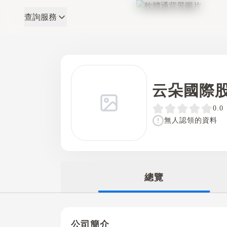
查詢服務
軟體通
云朵國際
0.0
無人認領的資料
總覽
公司簡介