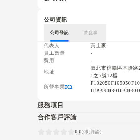
公司資訊
公司登記
董監事
代表人
黃士豪
員工數量
-
費用
-
臺北市信義區基隆路2
地址
1之5號12樓
F102050
F105050
F10
所營事業
I199990
I301030
I301
服務項目
合作客戶評論
0.0
(0則評論)