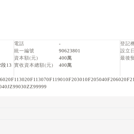
電話
-
登記
統一編號
90623801
設立
資本額(元)
400萬
最後
段13
實收資本總額(元)
400萬
6020
F113020
F113070
F119010
F203010
F205040
F206020
F2
040
JZ99030
ZZ99999