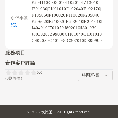
F204110
C306010
I102010
IZ13010
I301030
CK01010
F102040
F102170
F105050
F106020
F110020
F205040
所營事業
F206020
F210020
H202010
H201010
J404010
J701070
J802010
J801030
J803020
JZ99030
CH01040
CH01010
C402030
C401030
C307010
C399990
服務項目
合作客戶評論
評論排序
0.0
(0則評論)
© 2025 軟體通 - All rights reserved.