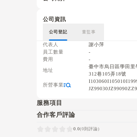
公司資訊
公司登記
董監事
代表人
謝小萍
員工數量
-
費用
-
臺中市烏日區學田里
地址
312巷105弄18號
I103060
I105010
I199
所營事業
JZ99030
JZ99090
ZZ9
服務項目
合作客戶評論
0.0
(0則評論)