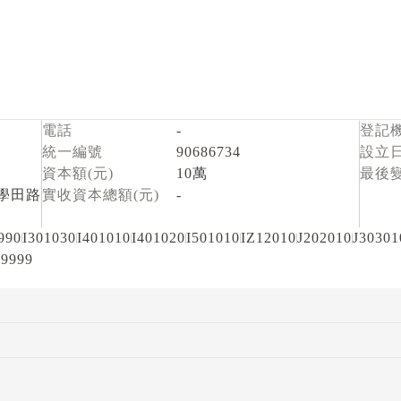
電話
-
登記
統一編號
90686734
設立
資本額(元)
10萬
最後
學田路
實收資本總額(元)
-
990
I301030
I401010
I401020
I501010
IZ12010
J202010
J30301
9999