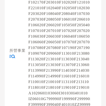
F102170
F203010
F102020
F121010
F221010
F102040
F102050
F102030
F203020
F108040
F208040
F107030
F207030
F208050
F106010
F206010
F106020
F206020
F105050
F205040
F107010
F207010
F107020
F207020
F106030
F206030
F106040
F106050
F106060
F206050
F107070
F207070
F107080
F207080
F107190
F207190
所營事業
F109070
F209060
F113010
F213080
F113020
F213010
F113030
F213040
F113050
F213030
F113070
F213060
F113990
F213990
F114030
F214030
F114990
F214990
F116010
F216010
F110010
F210010
F113110
F213110
F118010
F218010
F119010
F219010
A102060
I103060
I301030
I401010
IZ06010
G799990
F199990
F299990
F399990
F399040
F401010
ZZ99999