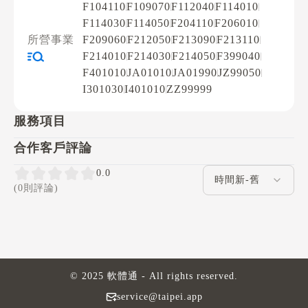
F104110
F109070
F112040
F114010
F114030
F114050
F204110
F206010
所營事業
F209060
F212050
F213090
F213110
F214010
F214030
F214050
F399040
F401010
JA01010
JA01990
JZ99050
I301030
I401010
ZZ99999
服務項目
合作客戶評論
評論排序
0.0
(0則評論)
© 2025 軟體通 - All rights reserved.
service@taipei.app