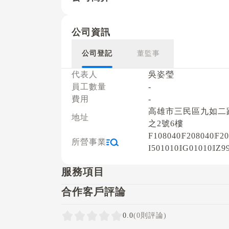
公司資訊
公司登記
董監事
代表人
吳姿瑩
員工數量
-
費用
-
高雄市三民區九如二路
地址
之2號6樓
F108040
F208040
F20
所營事業
I501010
IG01010
IZ9
服務項目
合作客戶評論
0.0
(0則評論)