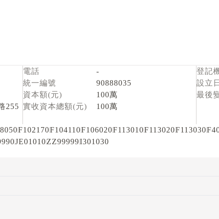
電話
-
登記
統一編號
90888035
設立
資本額(元)
100萬
最後
255
實收資本總額(元)
100萬
8050
F102170
F104110
F106020
F113010
F113020
F113030
F4
9990
JE01010
ZZ99999
I301030