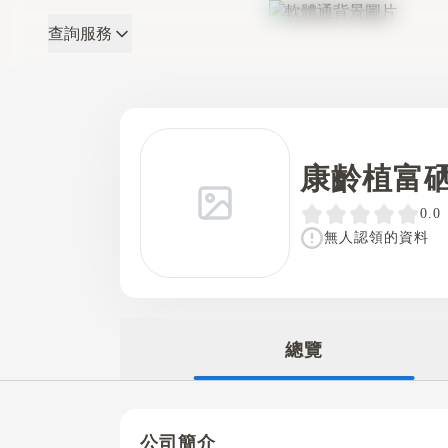
查詢服務
軟體通
康齡植富
0.0
無人認領的資料
總覽
公司簡介