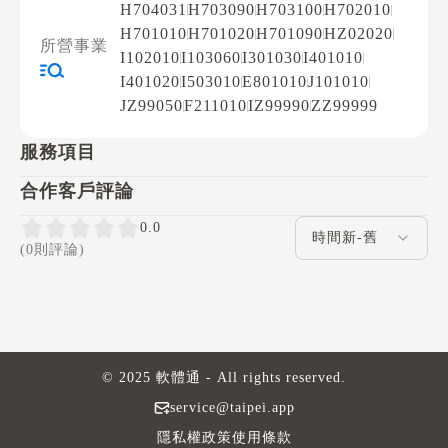
H704031
H703090
H703100
H702010
H701010
H701020
H701090
HZ02020
所營事業
I102010
I103060
I301030
I401010
I401020
I503010
E801010
J101010
JZ99050
F211010
IZ99990
ZZ99999
服務項目
合作客戶評論
評論排序
0.0
(0則評論)
© 2025 軟體通 - All rights reserved.
service@taipei.app
隱私權政策
使用條款