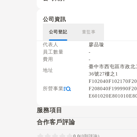
公司資訊
公司登記
董監事
代表人
廖品璇
員工數量
-
費用
-
臺中市西屯區市政北
地址
36號27樓之1
F102040
F102170
F20
所營事業
F208040
F199990
F20
E601020
E801010
E8
服務項目
合作客戶評論
0.0
(0則評論)