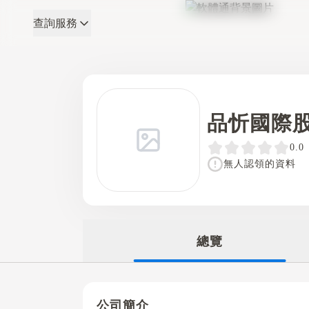
查詢服務
軟體通
品忻國際
0.0
無人認領的資料
總覽
公司簡介