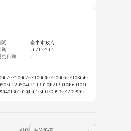
機關
臺中市政府
日期
2021.07.01
變更日期
-
06020
F206020
F106060
F206050
F108040
05050
F205040
F113020
F213010
E601010
9040
I301030
I301040
I599990
ZZ99999
評論排序
排序