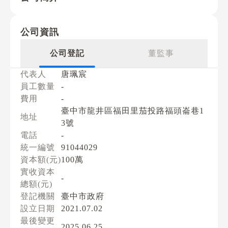
公司資訊
公司登記
董監事
代表人
唐珮宸
員工數量
-
費用
-
臺中市龍井區福田里茄投路福頭崙巷1
地址
3號
電話
-
統一編號
91044029
資本額(元)
100萬
實收資本
-
總額(元)
登記機關
臺中市政府
設立日期
2021.07.02
最後變更
2025.06.25