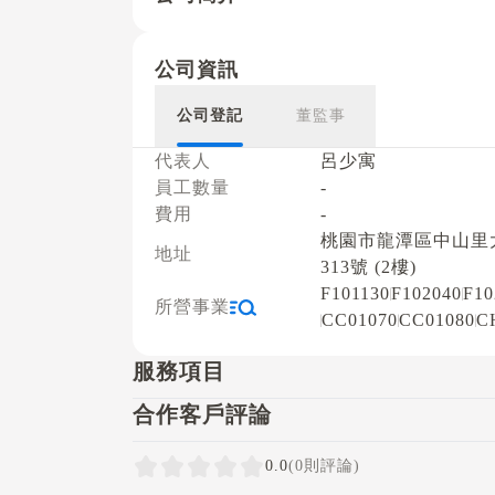
公司資訊
公司登記
董監事
代表人
呂少寓
員工數量
-
費用
-
桃園市龍潭區中山里
地址
313號 (2樓)
F101130
F102040
F10
所營事業
CC01070
CC01080
C
服務項目
合作客戶評論
0.0
(0則評論)