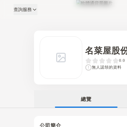
查詢服務
軟體通
名菜屋股
0.0
無人認領的資料
總覽
公司簡介