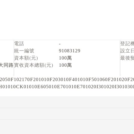
電話
-
登記
統一編號
91083129
設立
資本額(元)
100萬
最後
大同路
實收資本總額(元)
100萬
2050
F102170
F201010
F203010
F401010
F501060
F201020
F2
H01010
CK01010
E605010
E701010
E701020
I301020
I301030