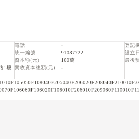
電話
-
登記
統一編號
91087722
設立
資本額(元)
100萬
最後
路1段
實收資本總額(元)
-
1010
F105050
F108040
F205040
F206020
F208040
F210010
F3
9070
F106060
F106020
F106010
F206010
F209060
F110010
F1