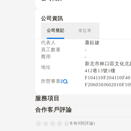
公司資訊
公司登記
董監事
代表人
蕭鈺婕
員工數量
-
費用
-
新北市林口區文化北
地址
412巷13號1樓
F104110
F204110
F40
所營事業
F206050
J602010
F10
服務項目
合作客戶評論
0.0
(0則評論)