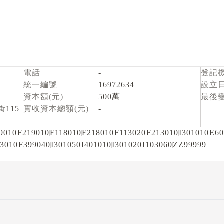
電話
-
登記
統一編號
16972634
設立
資本額(元)
500萬
最後
115
實收資本總額(元)
-
9010
F219010
F118010
F218010
F113020
F213010
I301010
E60
3010
F399040
I301050
I401010
I301020
I103060
ZZ99999