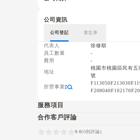
公司資訊
公司登記
董監事
代表人
徐修順
員工數量
-
費用
-
桃園市桃園區民有五街
地址
號
F113050
F213030
F11
所營事業
F208040
F102170
F20
服務項目
合作客戶評論
0.0
(0則評論)