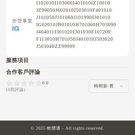
I102010
I103060
I401010
IZ10010
JZ99050
J602010
I503010
F401010
J101050
J101060
J101990
I301010
所營事業
IG02010
JB01010
H701060
H703090
J404011
I301020
I301030
F107200
F113010
H701050
J401010
J503020
J503040
ZZ99999
服務項目
合作客戶評論
評論排序
0.0
(0則評論)
© 2025 軟體通 - All rights reserved.