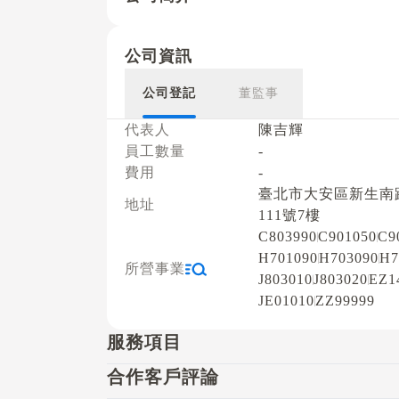
公司資訊
公司登記
董監事
代表人
陳吉輝
員工數量
-
費用
-
臺北市大安區新生南
地址
111號7樓
C803990
C901050
C9
H701090
H703090
H7
所營事業
J803010
J803020
EZ1
JE01010
ZZ99999
服務項目
合作客戶評論