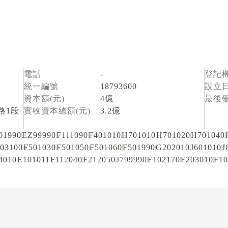
電話
-
登記
統一編號
18793600
設立
資本額(元)
4億
最後
路1段
實收資本總額(元)
3.2億
01990
EZ99990
F111090
F401010
H701010
H701020
H701040
03100
F501030
F501050
F501060
F501990
G202010
J601010
J
4010
E101011
F112040
F212050
J799990
F102170
F203010
F10