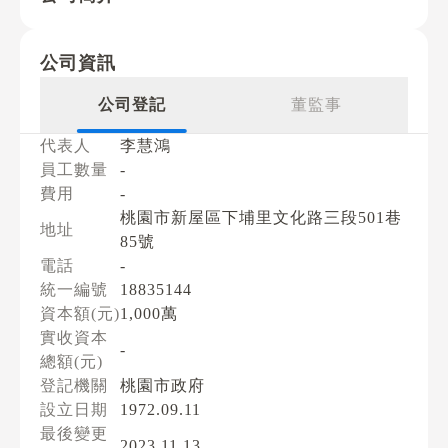
公司資訊
公司登記
董監事
代表人
李慧鴻
員工數量
-
費用
-
桃園市新屋區下埔里文化路三段501巷
地址
85號
電話
-
統一編號
18835144
資本額(元)
1,000萬
實收資本
-
總額(元)
登記機關
桃園市政府
設立日期
1972.09.11
最後變更
2023.11.13