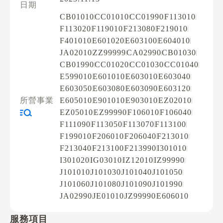
日期
CB01010
CC01010
CC01990
F113010
F113020
F119010
F213080
F219010
F401010
E601020
E603100
E604010
JA02010
ZZ99999
CA02990
CB01030
CB01990
CC01020
CC01030
CC01040
E599010
E601010
E603010
E603040
E603050
E603080
E603090
E603120
所營事業
E605010
E901010
E903010
EZ02010
EZ05010
EZ99990
F106010
F106040
F111090
F113050
F113070
F113100
F199010
F206010
F206040
F213010
F213040
F213100
F213990
I301010
I301020
IG03010
IZ12010
IZ99990
J101010
J101030
J101040
J101050
J101060
J101080
J101090
J101990
JA02990
JE01010
JZ99990
E606010
服務項目