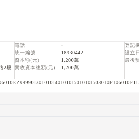
電話
-
登記
統一編號
18930442
設立
資本額(元)
1,200萬
最後
路2段
實收資本總額(元)
1,200萬
06010
EZ99990
I301010
I401010
I501010
I503010
F106010
F11