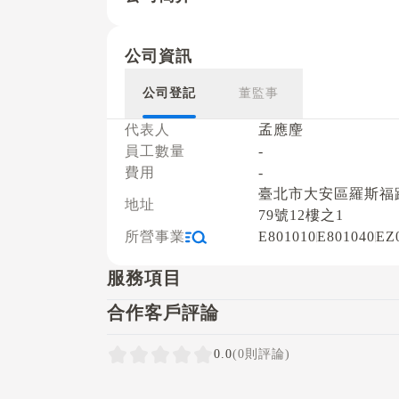
公司資訊
公司登記
董監事
代表人
孟應麈
員工數量
-
費用
-
臺北市大安區羅斯福
地址
79號12樓之1
所營事業
E801010
E801040
EZ
服務項目
合作客戶評論
0.0
(0則評論)