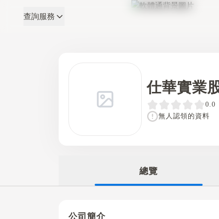
查詢服務
軟體通
仕華實業
0.0
無人認領的資料
總覽
公司簡介