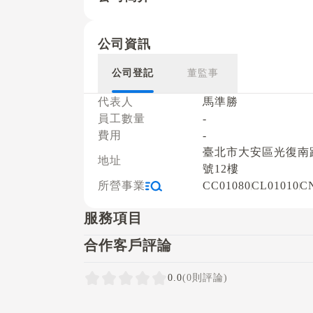
公司資訊
公司登記
董監事
代表人
馬準勝
員工數量
-
費用
-
臺北市大安區光復南路
地址
號12樓
所營事業
CC01080
CL01010
C
服務項目
合作客戶評論
0.0
(0則評論)