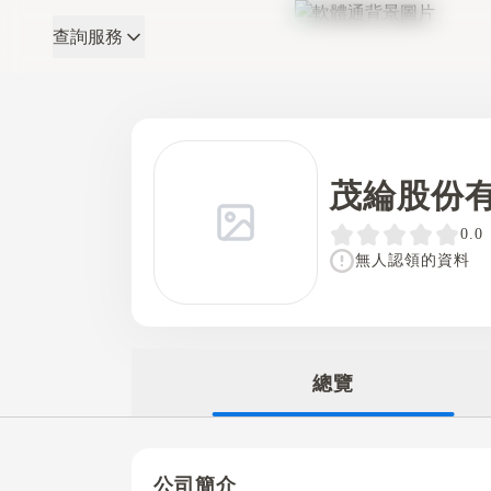
查詢服務
軟體通
茂綸股份
0.0
無人認領的資料
總覽
公司簡介