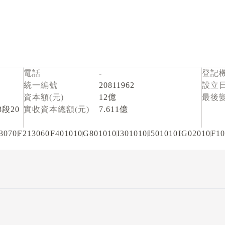
電話
-
登記
統一編號
20811962
設立
資本額(元)
12億
最後
段20
實收資本總額(元)
7.611億
3070
F213060
F401010
G801010
I301010
I501010
IG02010
F10