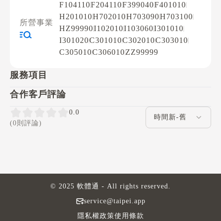
F104110
F204110
F399040
F401010
H201010
H702010
H703090
H703100
所營事業
HZ99990
I102010
I103060
I301010
I301020
C301010
C302010
C303010
C305010
C306010
ZZ99999
服務項目
合作客戶評論
評論排序
0.0
(0則評論)
© 2025 軟體通 - All rights reserved.
service@taipei.app
隱私權政策
使用條款