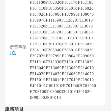
F101100
F102020
F102170
F102180
F104110
F105050
F106010
F106020
F107020
F107080
F107990
F108040
F109070
F111090
F112020
F113010
F113020
F113030
F113050
F113070
F114010
F114020
F114030
F114060
F114070
F115010
F116010
F117010
F119010
F201070
F203010
F203030
所營事業
F204110
F205040
F206010
F206020
F207020
F207990
F208040
F209060
F211010
F212030
F213010
F213030
F213040
F213060
F213080
F214010
F214020
F214030
F214060
F214070
F215010
F216010
F217010
F219010
F401010
G801010
H701040
H701060
H703100
I103060
I301010
I301020
IZ99990
JE01010
服務項目