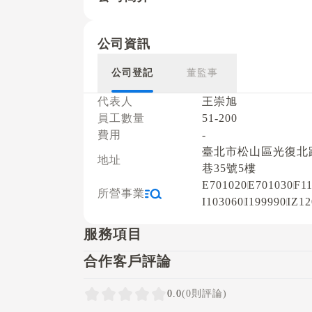
公司資訊
公司登記
董監事
代表人
王崇旭
員工數量
51-200
費用
-
臺北市松山區光復北路
地址
巷35號5樓
E701020
E701030
F1
所營事業
I103060
I199990
IZ12
服務項目
合作客戶評論
0.0
(0則評論)