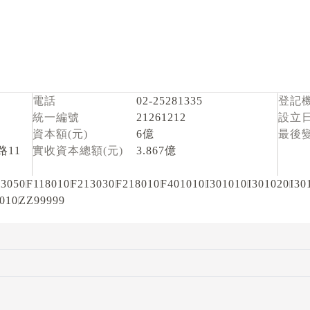
電話
02-25281335
登記
統一編號
21261212
設立
資本額(元)
6億
最後
11
實收資本總額(元)
3.867億
13050
F118010
F213030
F218010
F401010
I301010
I301020
I30
010
ZZ99999