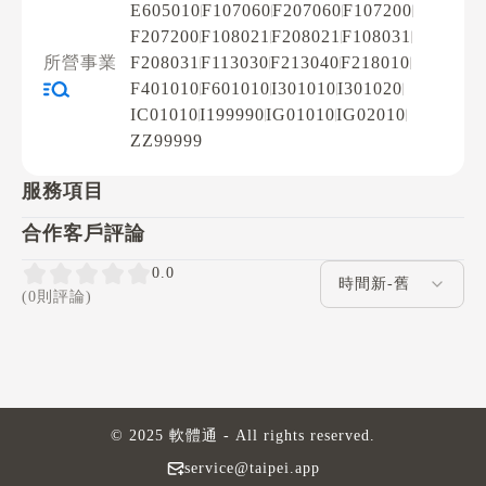
E605010
F107060
F207060
F107200
F207200
F108021
F208021
F108031
所營事業
F208031
F113030
F213040
F218010
F401010
F601010
I301010
I301020
IC01010
I199990
IG01010
IG02010
ZZ99999
服務項目
合作客戶評論
評論排序
0.0
(0則評論)
© 2025 軟體通 - All rights reserved.
service@taipei.app