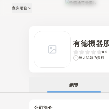
查詢服務
軟體通
有德機器
0.0
無人認領的資料
總覽
公司簡介