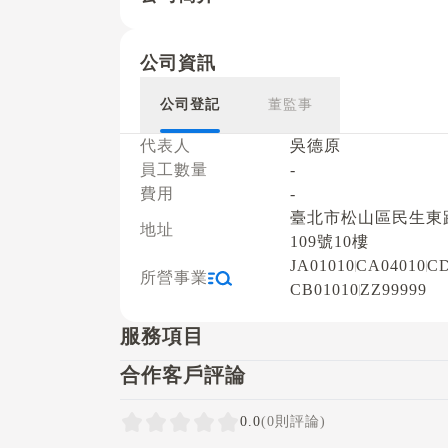
公司資訊
公司登記
董監事
代表人
吳德原
員工數量
-
費用
-
臺北市松山區民生東
地址
109號10樓
JA01010
CA04010
CD
所營事業
CB01010
ZZ99999
服務項目
合作客戶評論
0.0
(0則評論)