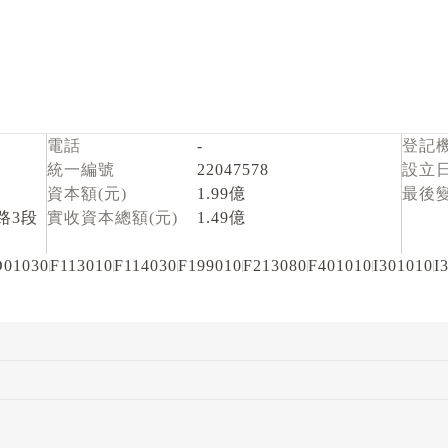
電話
-
登記
統一編號
22047578
設立
資本額(元)
1.99億
最後
路3段
實收資本總額(元)
1.49億
01030
F113010
F114030
F199010
F213080
F401010
I301010
I