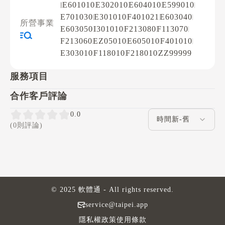
E601010
E302010
E604010
E599010
E701030
E301010
F401021
E603040
所營事業
E603050
I301010
F213080
F113070
F213060
EZ05010
E605010
F401010
E303010
F118010
F218010
ZZ99999
服務項目
合作客戶評論
評論排序
0.0
(0則評論)
© 2025 軟體通 - All rights reserved.
service@taipei.app
隱私權政策
使用條款