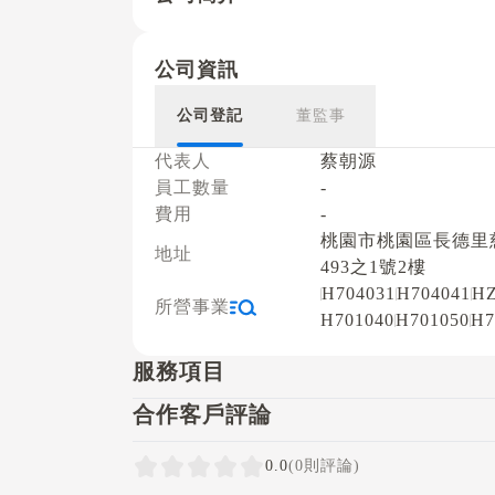
公司資訊
公司登記
董監事
代表人
蔡朝源
員工數量
-
費用
-
桃園市桃園區長德里
地址
493之1號2樓
H704031
H704041
HZ
所營事業
H701040
H701050
H7
服務項目
合作客戶評論
0.0
(0則評論)